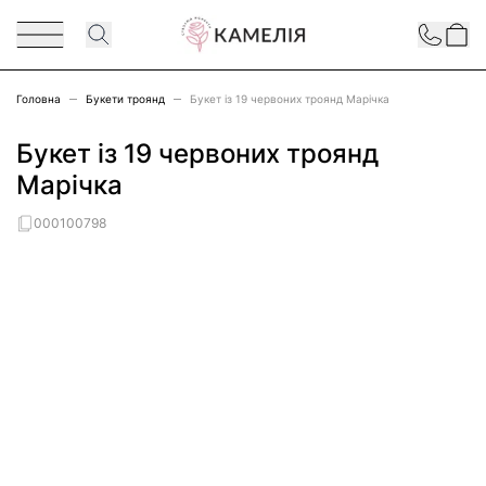
Перейти до змісту
Contact
Головна
Букети троянд
Букет із 19 червоних троянд Марічка
Букет із 19 червоних троянд
Марічка
000100798
Main image
Click to view image in fullscreen