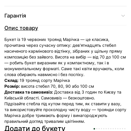
Гарантія
Опис товару
Букет із 19 червоних троянд Марічка — це класика,
прочитана через сучасну оптику: дев'ятнадцять стебел
насиченого кармінового відтінку, зібраних у щільну пряму
композицію без зайвого. Висота на вибір — від 70 до 100 см
— робить букет виразним як у компактному, так і в
монументальному форматі. Саме такі квіти вручають, коли
слова обирають навмисно і без поспіху.
Склад:
19 троянд сорту Марічка
Розмір:
висота стебел 70, 80, 90 або 100 см
Доставка та самовивіз:
Доставка від 3 годин по Києву та
Київській області. Самовивіз — безкоштовно.
Підрізайте стебла під кутом перед тим, як ставити у вазу,
та використовуйте прохолодну чисту воду — троянди сорту
Марічка добре тримають форму і винагороджують
правильний догляд тривалим цвітінням.
Додати до букету