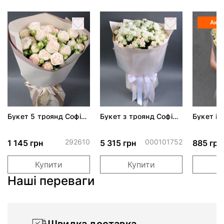
Акці
Букет 5 троянд Софі
Букет з троянд Софі
Букет із
спрей
спрей та еустоми
Аваланч
292610
000101752
1 145 грн
5 315 грн
885 грн
Купити
Купити
Наші переваги