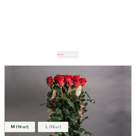
Очікується
90
см
40
см
Розмір:
M
L
(19
)
(19
)
ШТ
ШТ