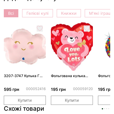
Всі
Гелієві кулі
Книжки
М'які іграш
3207-3747 Кулька Г
Фольгована кулька
Фольгов
24" Хмаринка рожева
"Ведмедик з ніжними
"Сердити
ПАК
обіймами"
тортом 
000052416
000059120
595 грн
195 грн
195 грн
Купити
Купити
Схожі товари